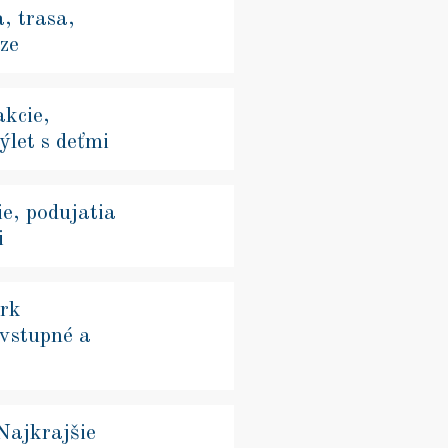
, trasa,
ze
kcie,
ýlet s deťmi
ie, podujatia
i
ark
 vstupné a
Najkrajšie