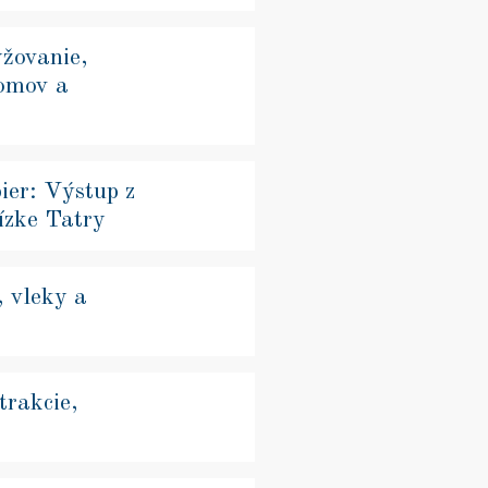
yžovanie,
romov a
er: Výstup z
ízke Tatry
, vleky a
trakcie,