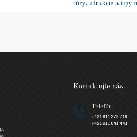
túry, atrakcie a tipy 
Kontaktujte nás
Telefón
+421 911 279 719
+421 911 641 441
p.
ní