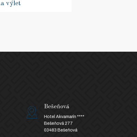
na výlet
Bešeňová
Hotel Akvamarín ****
Bešeňová 277
03483 Bešeňová