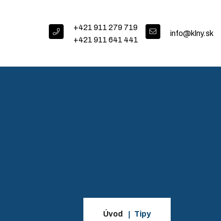
+421 911 279 719
info@klny.sk
+421 911 641 441
Úvod
Tipy