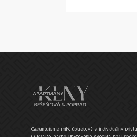
Garantujeme milý, ústretový a individuálny prístu
O kvalite nášho ubytovania svedčia naši spokoj