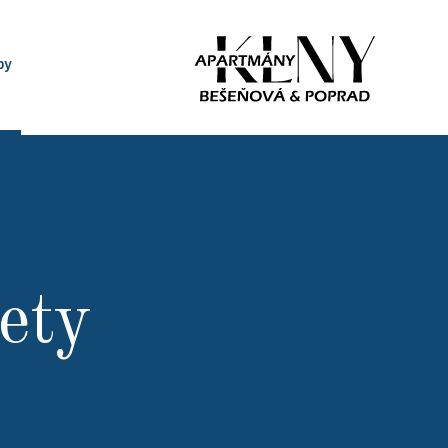
py
ety