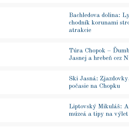
Bachledova dolina: L
chodník korunami st
atrakcie
Túra Chopok – Ďumbi
Jasnej a hrebeň cez N
Ski Jasná: Zjazdovky
počasie na Chopku
Liptovský Mikuláš: A
múzeá a tipy na výlet