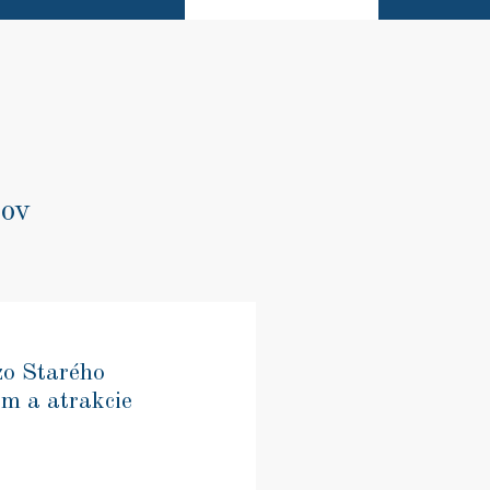
nov
zo Starého
m a atrakcie